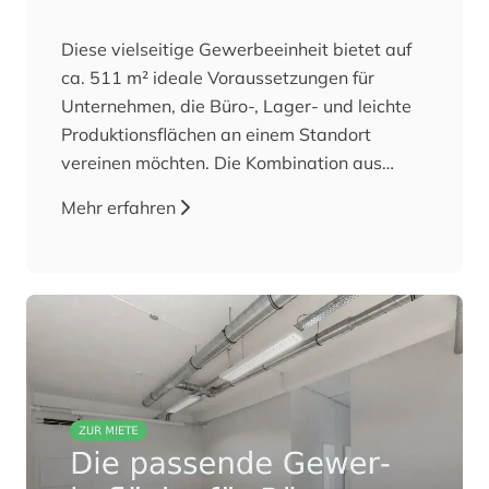
Diese vielseitige Gewerbeeinheit bietet auf
ca. 511 m² ideale Voraussetzungen für
Unternehmen, die Büro-, Lager- und leichte
Produktionsflächen an einem Standort
vereinen möchten. Die Kombination aus
funktionalen Arbeitsbereichen und modern
Mehr erfahren
ausgestatteten Büros eröffnet zahlreiche
Nutzungsmöglichkeiten, beispielsweise für
Logistik- und Versandunternehmen,
Onlinehandel, Großhandel, Montagebetriebe,
Werbetechnik, Medizintechnik,
Konfektionierung oder ähnliche
Gewerbebetriebe. Herzstück der Einheit ist
die ca. 273 m² große Lager- bzw.
Produktionsfläche, die durch den 2-Tonnen-
Lastenaufzug, die direkte Lkw-Andienung