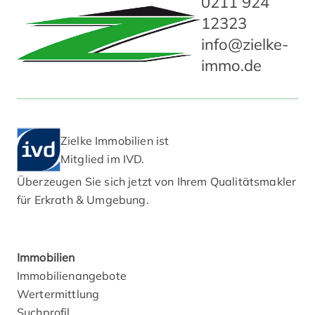
0211 924
Team-, Projekt- oder Pausenraum eignen.
12323
Ergänzt wird das Flächenangebot durch eine
info@zielke-
Küche, getrennte…
Jetzt Exposé ansehen
immo.de
Zielke Immobilien ist
Mitglied im IVD.
Überzeugen Sie sich jetzt von Ihrem Qualitätsmakler
für Erkrath & Umgebung.
Immobilien
Immobilienangebote
Wertermittlung
Suchprofil