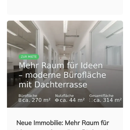
IT-Dienstleister, E-Commerce oder
Handwerksbetriebe, die durchdachte
Raumaufteilung bietet vielfältige
Nutzungsmöglichkeiten. Auf ca. 176 m²
stehen rund 124 m² Bürofläche sowie eine
52 m² große Lagerfläche zur Verfügung. Ein
offen gestalteter Empfangsbereich sorgt für
einen angenehmen ersten Eindruck. Mehrere
Büroräume, ein flexibel nutzbarer
Arbeitsbereich, ein separater Archivraum,
eine Teeküche sowie getrennte Damen-…
Jetzt Exposé ansehen
Neue Immobilie: Mehr Raum für