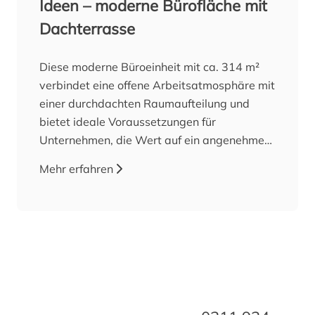
Ideen – moderne Bürofläche mit
Dachterrasse
Diese moderne Büroeinheit mit ca. 314 m²
verbindet eine offene Arbeitsatmosphäre mit
einer durchdachten Raumaufteilung und
bietet ideale Voraussetzungen für
Unternehmen, die Wert auf ein angenehmes
Arbeitsumfeld legen. Ob Architektur- oder
Mehr erfahren
Ingenieurbüro, IT-Unternehmen,
Werbeagentur, Unternehmensberatung oder
andere Dienstleister, die vielseitigen Räume
lassen sich flexibel an unterschiedliche
Anforderungen anpassen. Die Einheit verfügt
über sechs Einzelbüros, ein Chefbüro, einen
Besprechungsraum sowie weitere flexibel
nutzbare Räume, die sich beispielsweise als