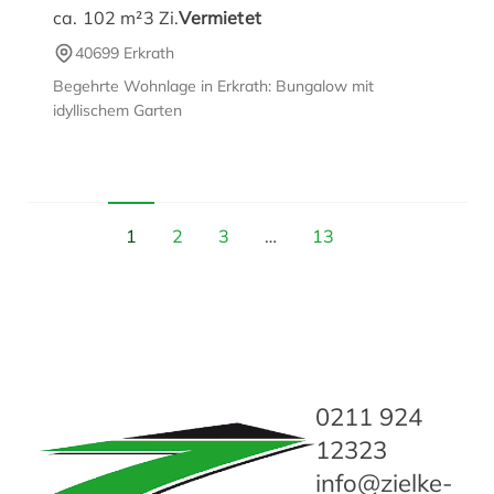
ca. 102 m²
3
Zi.
Vermietet
40699 Erkrath
Begehrte Wohnlage in Erkrath: Bungalow mit
idyllischem Garten
1
2
3
…
13
0211 924
12323
info@zielke-