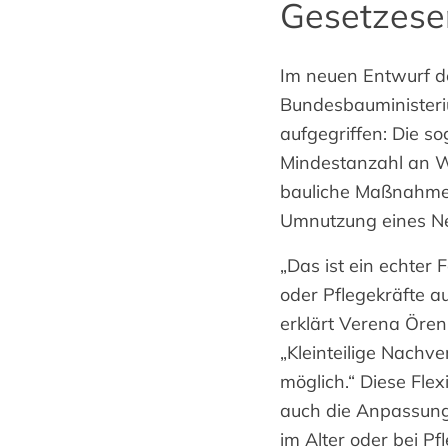
Gesetzese
Im neuen Entwurf d
Bundesbauministeri
aufgegriffen: Die s
Mindestanzahl an Wo
bauliche Maßnahmen
Umnutzung eines Ne
„Das ist ein echter 
oder Pflegekräfte 
erklärt Verena Öre
„Kleinteilige Nachv
möglich.“ Diese Fle
auch die Anpassung
im Alter oder bei Pf