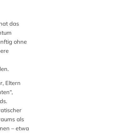
hat das
ntum
ünftig ohne
nere
den.
r, Eltern
ten“,
ds.
ratischer
raums als
onen – etwa