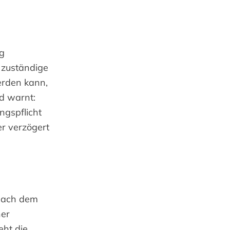
ig
 zuständige
erden kann,
d warnt:
ngspflicht
r verzögert
 nach dem
ner
eht die