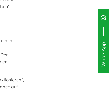
chen“,
 einen
WhatsApp
,
 Der
alen
ktionieren“,
hance auf