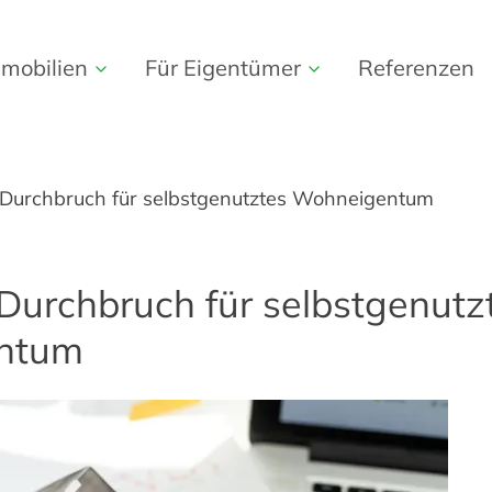
mobilien
Für Eigentümer
Referenzen
Immobilien
Immobilie verkaufen
 Durchbruch für selbstgenutztes Wohneigentum
Kreditrechner
Wertermittlung
Suchprofil
Immobilie vermieten
Durchbruch für selbstgenutz
Gewerbeimmobilien
ntum
Vorbehaltenes Wohnrecht