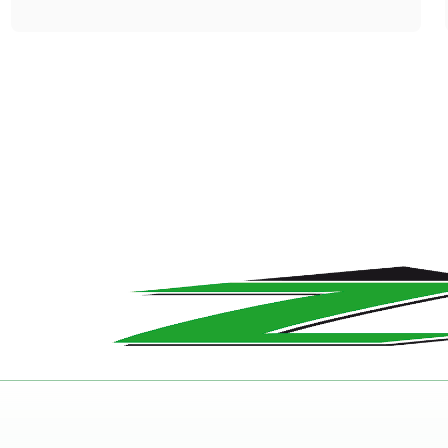
Commerce oder Handwerksbetriebe, die
durchdachte Raumaufteilung bietet
vielfältige Nutzungsmöglichkeiten. Auf ca.
176 m² stehen rund 124 m² Bürofläche
sowie eine 52 m² große Lagerfläche zur
Verfügung. Ein offen gestalteter
Empfangsbereich sorgt für einen
angenehmen ersten Eindruck. Mehrere
Büroräume, ein flexibel nutzbarer
Arbeitsbereich, ein separater
Archivraum, eine Teeküche sowie
getrennte Damen-…
Jetzt Exposé
ansehen