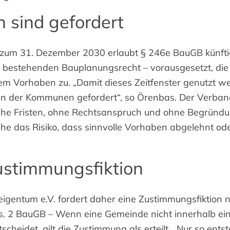
sind gefordert
bis zum 31. Dezember 2030 erlaubt § 246e BauGB künft
estehenden Bauplanungsrecht – vorausgesetzt, die
m Vorhaben zu. „Damit dieses Zeitfenster genutzt w
ehen der Kommunen gefordert“, so Örenbas. Der Verban
che Fristen, ohne Rechtsanspruch und ohne Begründu
e das Risiko, dass sinnvolle Vorhaben abgelehnt ode
ustimmungsfiktion
gentum e.V. fordert daher eine Zustimmungsfiktion
s. 2 BauGB – Wenn eine Gemeinde nicht innerhalb ei
scheidet, gilt die Zustimmung als erteilt. „Nur so entst