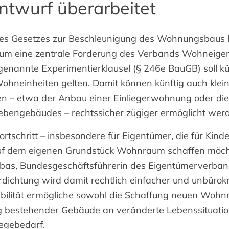
ntwurf überarbeitet
es Gesetzes zur Beschleunigung des Wohnungsbaus 
um eine zentrale Forderung des Verbands Wohneige
ogenannte Experimentierklausel (§ 246e BauGB) soll k
hneinheiten gelten. Damit können künftig auch klei
 – etwa der Anbau einer Einliegerwohnung oder die
bengebäudes – rechtssicher zügiger ermöglicht wer
Fortschritt – insbesondere für Eigentümer, die für Kinde
auf dem eigenen Grundstück Wohnraum schaffen möch
nbas, Bundesgeschäftsführerin des Eigentümerverban
erdichtung wird damit rechtlich einfacher und unbürok
xibilität ermögliche sowohl die Schaffung neuen Wohn
 bestehender Gebäude an veränderte Lebenssituati
legebedarf.