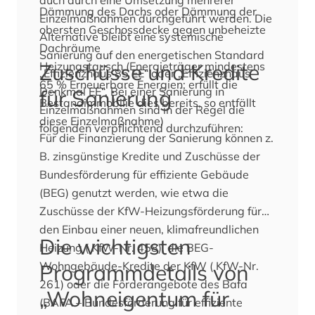
Dämmung des Dachs oder Dämmung der
Einzelmaßnahmen durchgeführt werden. Die
obersten Geschossdecke gegen unbeheizte
Alternative bleibt eine systemische
Dachräume
Sanierung auf den energetischen Standard
Heizungstausch (Energieträger mindestens
Zuschüsse und Kredite
„Effizienzhaus 85 EE“ oder „Effizienzhaus
65 % Erneuerbare Energien; erfüllt die
Denkmal EE“. Bei einer Sanierung in
für Sanierung
Bestandimmobilie dies bereits, so entfällt
Einzelmaßnahmen sind in der Regel die
diese Einzelmaßnahme)
folgenden verpflichtend durchzuführen:
Für die Finanzierung der Sanierung können z.
B. zinsgünstige Kredite und Zuschüsse der
Bundesförderung für effiziente Gebäude
(BEG) genutzt werden, wie etwa die
Zuschüsse der KfW-Heizungsförderung für
den Einbau einer neuen, klimafreundlichen
Die wichtigsten
Heizung ( KfW-Nr. 458), die BEG-
Wohngebäude-Kredite der KfW ( KfW-Nr.
Programmdetails von
261) oder die Förderangebote des Bafa
„Wohneigentum für
(BAFA – Bundesförderung für effiziente