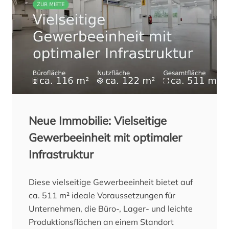
Die Kredite im Produkt „Jung kauft Alt“
können Kunden, wie bei KfW-Förderkrediten
üblich, bei ihren Hausbanken beantragen.
Antragstellende verpflichten sich, die
erworbene Bestandsimmobilie binnen 54
Monaten ab KfW-Förderzusage energetisch
zu sanieren.
Alle Informationen zu „Jung kauft Alt“ gibt es
unter www.kfw.de/308
Neue Immobilie: Vielseitige
Gewerbeeinheit mit optimaler
Infrastruktur
Diese vielseitige Gewerbeeinheit bietet auf
ca. 511 m² ideale Voraussetzungen für
Unternehmen, die Büro-, Lager- und leichte
Produktionsflächen an einem Standort