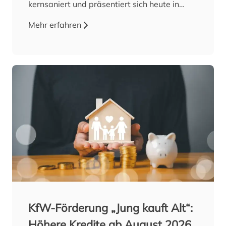
kernsaniert und präsentiert sich heute in
einem modernen, zeitlosen Ambiente. Bereits
Mehr erfahren
beim Betreten empfängt Sie ein großzügiger
Eingangsbereich mit ausreichend Platz für
Garderobe und Stauraum. Von der zentral
gelegenen Diele aus erreichen Sie alle
Räume der Wohnung. Das helle Wohn- und
Esszimmer überzeugt mit großen
Fensterflächen und direktem Zugang zum
Balkon, der zum Entspannen im Freien
einlädt. Die Küche wurde im…
Jetzt Exposé
ansehen
KfW-Förderung „Jung kauft Alt“:
Höhere Kredite ab August 2026