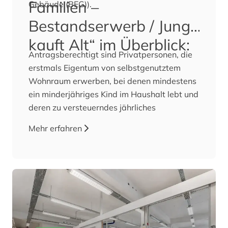
Familien –
Gebäude (BEG)).
Bestandserwerb / Jung
kauft Alt“ im Überblick:
Antragsberechtigt sind Privatpersonen, die
erstmals Eigentum von selbstgenutztem
Wohnraum erwerben, bei denen mindestens
ein minderjähriges Kind im Haushalt lebt und
deren zu versteuerndes jährliches
Haushaltseinkommen max. 90.000 EUR bei
Mehr erfahren
einem Kind beträgt, zuzüglich 10.000 EUR je
weiteres Kind.
Die zu erwerbende Wohnimmobilie muss
zum Zeitpunkt der Antragstellung gemäß
eines Energiebedarfs- oder
verbrauchsausweises in die
Energieeffizienzklasse F, G oder H eingestuft
sein.