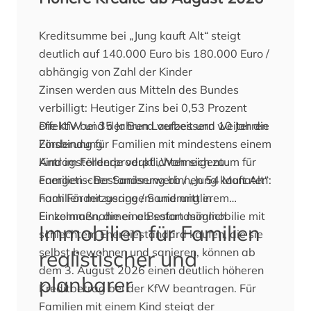
Kreditsumme bei „Jung kauft Alt“ steigt
deutlich auf 140.000 Euro bis 180.000 Euro /
abhängig von Zahl der Kinder
Zinsen werden aus Mitteln des Bundes
verbilligt: Heutiger Zins bei 0,53 Prozent
effektiv bei 35 Jahren Laufzeit und 10 Jahren
Die KfW und der Bund verbessern weiter die
Zinsbindung
Förderung für Familien mit mindestens einem
Antragstellende verpflichten sich zu
Kind im Förderprodukt „Wohneigentum für
energetischer Sanierung binnen 54 Monaten
Familien – Bestandserwerb / „Jung kauft Alt“:
nach Förderzusage / Sanierung in
Familien mit geringem und mittlerem
Einzelmaßnahmen ab sofort möglich
Einkommen, die eine Bestandsimmobilie mit
Immobilien für Familien
schlechtem Energiestandard kaufen, die sie
selbst bewohnen und sanieren, können ab
realistischer und
dem 3. August 2026 einen deutlich höheren
planbarer
Kreditbetrag bei der KfW beantragen. Für
Familien mit einem Kind steigt der